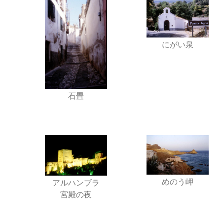
にがい泉
石畳
めのう岬
アルハンブラ
宮殿の夜