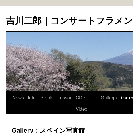
コ
ン
吉川二郎｜コンサートフラメ
テ
ン
ツ
へ
ス
キ
ッ
プ
News
Info
Profile
Lesson
CD：
Guitarpa
Galle
Video
Gallery：スペイン写真館