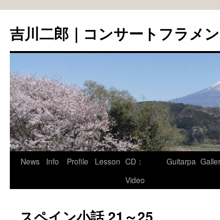
コ
ン
吉川二郎｜コンサートフラメ
テ
ン
ツ
へ
ス
キ
ッ
プ
News
Info
Profile
Lesson
CD：
Guitarpa
Galle
Video
スペイン小話 21～25