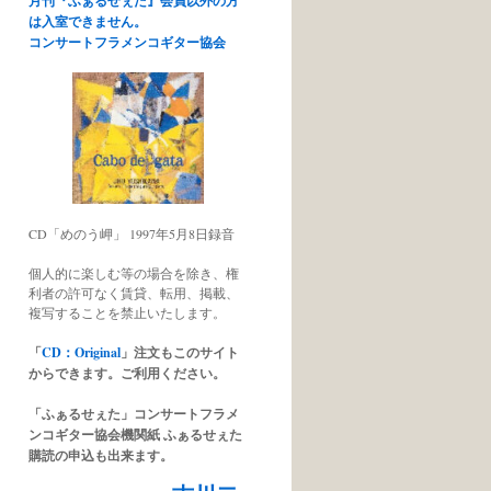
月刊『ふぁるせぇた』会員以外の方
は入室できません。
コンサートフラメンコギター協会
CD「めのう岬」 1997年5月8日録音
個人的に楽しむ等の場合を除き、権
利者の許可なく賃貸、転用、掲載、
複写することを禁止いたします。
「
CD：Original
」注文もこのサイト
からできます。ご利用ください。
「ふぁるせぇた」
コンサートフラメ
ンコギター協会機関紙 ふぁるせぇた
購読の申込も出来ます。