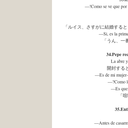
―!Como se ve que por fi
「ルイス、さすがに結婚すると
―Si, es la prim
「うん、一
34.Pepe 
La abre y
開封する
―Es de mi 
―?Como
―Es que 
「喧
35.E
―Antes de casarme 