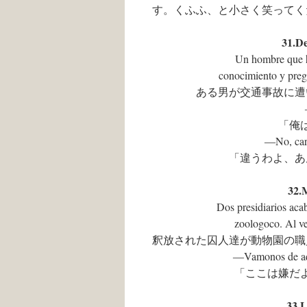
す。くふふ、と小さく笑ってく
31.D
Un hombre que ha
conocimiento y pregu
ある男が交通事故に遭
「俺
―No, cari
「違うわよ、あ
32
Dos presidiarios ac
zoologoco. Al ve
釈放された囚人達が動物園の職
―Vamonos de aqu
「ここは嫌だ
33.