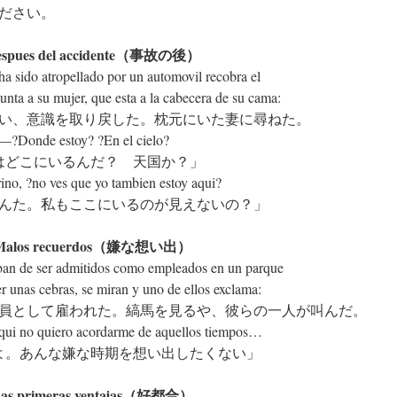
ださい。
espues del accidente（事故の後）
 sido atropellado por un automovil recobra el
nta a su mujer, que esta a la cabecera de su cama:
い、意識を取り戻した。枕元にいた妻に尋ねた。
―?Donde estoy? ?En el cielo?
はどこにいるんだ？ 天国か？」
no, ?no ves que yo tambien estoy aqui?
んた。私もここにいるのが見えないの？」
.Malos recuerdos（嫌な想い出）
aban de ser admitidos como empleados en un parque
r unas cebras, se miran y uno de ellos exclama:
員として雇われた。縞馬を見るや、彼らの一人が叫んだ。
i no quiero acordarme de aquellos tiempos…
よ。あんな嫌な時期を想い出したくない」
Las primeras ventajas（好都合）