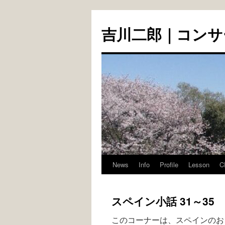
コ
ン
吉川二郎｜コンサ
テ
ン
ツ
へ
ス
キ
ッ
プ
News
Info
Profile
Lesson
C
スペイン小話 31～35
このコーナーは、スペインのおも