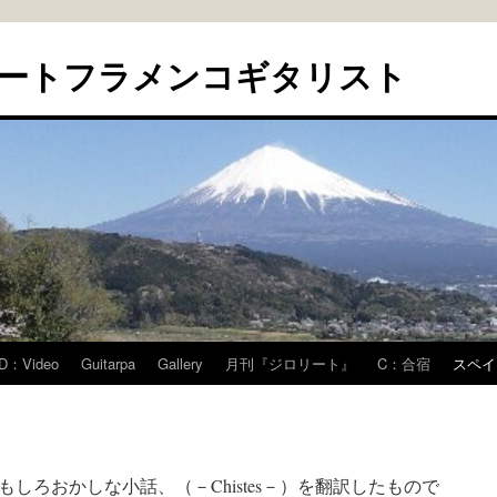
ートフラメンコギタリスト
D：Video
Guitarpa
Gallery
月刊『ジロリート』
C：合宿
スペイ
しろおかしな小話、（－Chistes－）を翻訳したもので