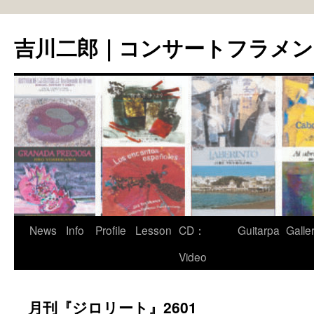
コ
ン
吉川二郎｜コンサートフラメ
テ
ン
ツ
へ
ス
キ
ッ
プ
News
Info
Profile
Lesson
CD：
Guitarpa
Galle
Video
月刊『ジロリート』2601