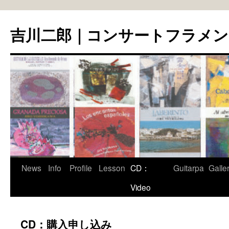
コ
ン
吉川二郎｜コンサートフラメ
テ
ン
ツ
へ
ス
キ
ッ
プ
News
Info
Profile
Lesson
CD：
Guitarpa
Galle
Video
CD：購入申し込み