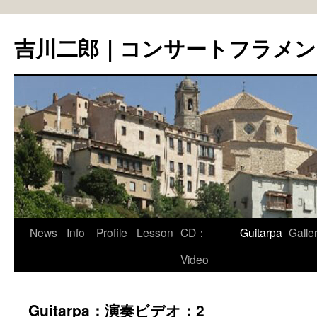
コ
ン
吉川二郎｜コンサートフラメ
テ
ン
ツ
へ
ス
キ
ッ
プ
News
Info
Profile
Lesson
CD：
Guitarpa
Galle
Video
Guitarpa：演奏ビデオ：2