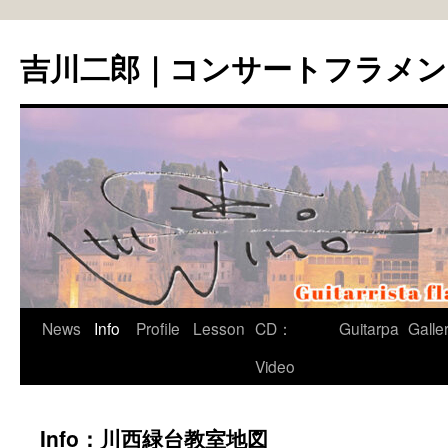
コ
ン
吉川二郎｜コンサートフラメ
テ
ン
ツ
へ
ス
キ
ッ
プ
News
Info
Profile
Lesson
CD：
Guitarpa
Galle
Video
Info：川西緑台教室地図